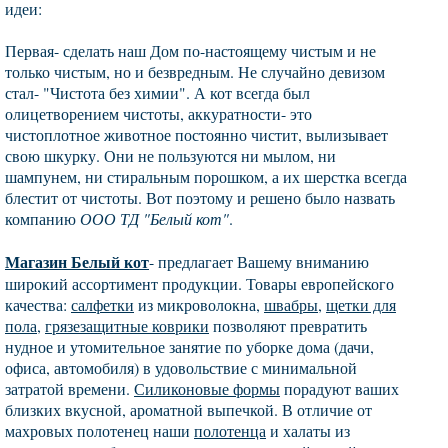
идеи:
Первая- сделать наш Дом по-настоящему чистым и не
только чистым, но и безвредным. Не случайно девизом
стал- "Чистота без химии". А кот всегда был
олицетворением чистоты, аккуратности- это
чистоплотное животное постоянно чистит, вылизывает
свою шкурку. Они не пользуются ни мылом, ни
шампунем, ни стиральным порошком, а их шерстка всегда
блестит от чистоты. Вот поэтому и решено было назвать
компанию
ООО ТД "Белый кот"
.
Магазин Белый кот
- предлагает Вашему вниманию
широкий ассортимент продукции. Товары европейского
качества:
салфетки
из микроволокна,
швабры
,
щетки для
пола
,
грязезащитные коврики
позволяют превратить
нудное и утомительное занятие по уборке дома (дачи,
офиса, автомобиля) в удовольствие с минимальной
затратой времени.
Силиконовые формы
порадуют ваших
близких вкусной, ароматной выпечкой. В отличие от
махровых полотенец наши
полотенца
и халаты из