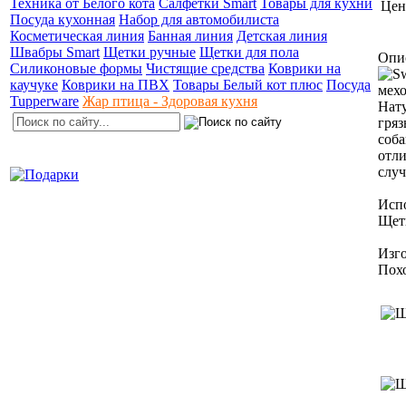
Техника от Белого кота
Салфетки Smart
Товары для кухни
Цен
Посуда кухонная
Набор для автомобилиста
Косметическая линия
Банная линия
Детская линия
Швабры Smart
Щетки ручные
Щетки для пола
Опи
Силиконовые формы
Чистящие средства
Коврики на
каучуке
Коврики на ПВХ
Товары Белый кот плюс
Посуда
мехо
Tupperware
Жар птица - Здоровая кухня
Нату
гряз
соба
отли
случ
Испо
Щет
Изго
Пох