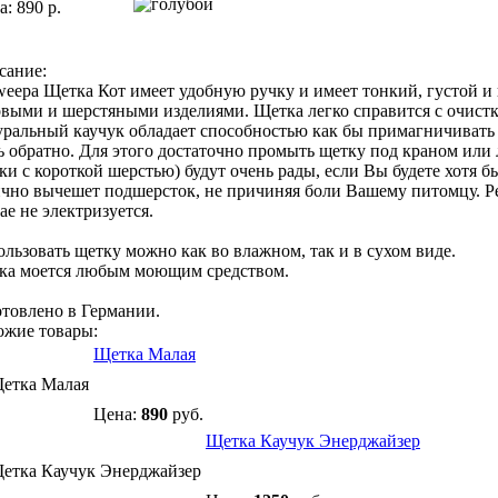
а:
890
р.
сание:
Щетка Кот имеет удобную ручку и имеет тонкий, густой и 
выми и шерстяными изделиями. Щетка легко справится с очист
ральный каучук обладает способностью как бы примагничивать к
ь обратно. Для этого достаточно промыть щетку под краном ил
ки с короткой шерстью) будут очень рады, если Вы будете хотя 
чно вычешет подшерсток, не причиняя боли Вашему питомцу. Ре
ае не электризуется.
льзовать щетку можно как во влажном, так и в сухом виде.
ка моется любым моющим средством.
товлено в Германии.
ожие товары:
Щетка Малая
Цена:
890
руб.
Щетка Каучук Энерджайзер